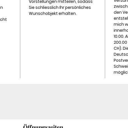
Versan
Vorstellungen mitteilen, sodass
zwisch
on
Sie schliesslich Ihr persönliches
den Ve
Wunschobjekt erhalten.
entste
icht
mich w
innerh
10.00. 
200.00 
CH). D
Deutsc
Postver
Schwei
möglic
Öffnungszeiten