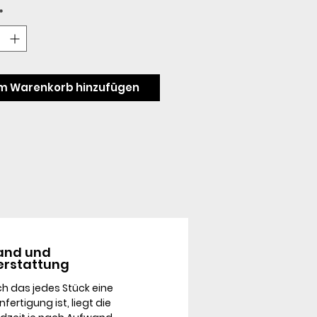
*
m Warenkorb hinzufügen
and und
erstattung
h das jedes Stück eine
nfertigung ist, liegt die