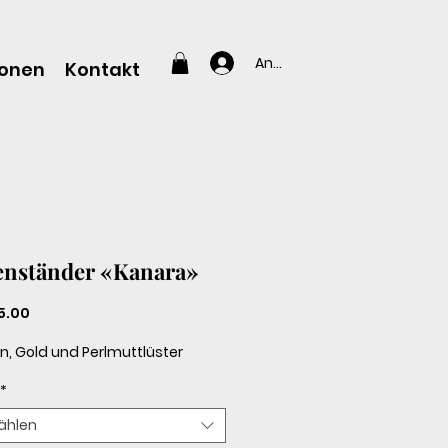
Anmelden
ionen
Kontakt
enständer «Kanara»
Preis
5.00
tin, Gold und Perlmuttlüster
*
ählen