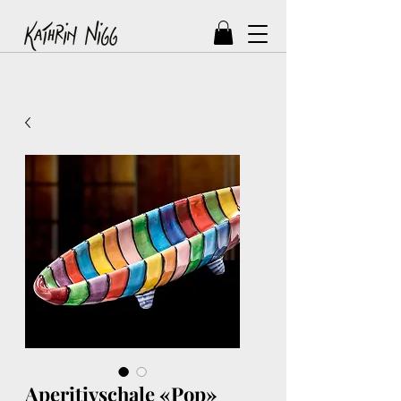
Aperitivschale «Pop»