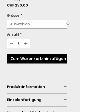
Preis
CHF 230.00
Grösse
*
Anzahl
*
Zum Warenkorb hinzufügen
Produktinformation
Das Produkt ist aus
Einzelanfertigung
hochwertigem Keramik mit
Farbglasur und zum Teil mit Platin
Jedes Stück ist eine
und Gold versehen.