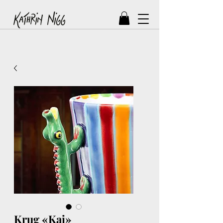
Krug «Kai»