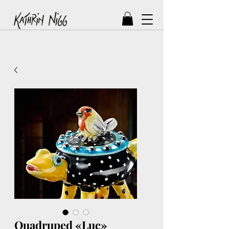
Quadruped «Luc»