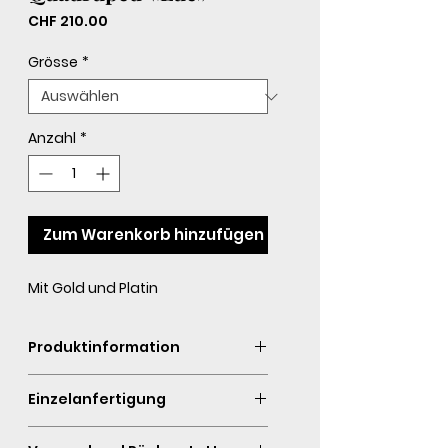
Preis
CHF 210.00
Grösse
*
Anzahl
*
Zum Warenkorb hinzufügen
Mit Gold und Platin
Produktinformation
Das Produkt ist aus
Einzelanfertigung
hochwertigem Keramik mit
Farbglasur und zum Teil mit Platin
Jedes Stück ist eine
und Gold versehen.