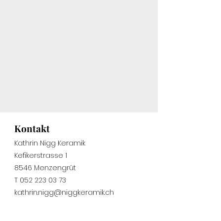
Kontakt
Kathrin Nigg Keramik
Kefikerstrasse 1
8546
Menzengrüt
T
052 223 03 73
kathrin.nigg@niggkeramik.ch
Öffnungszeiten