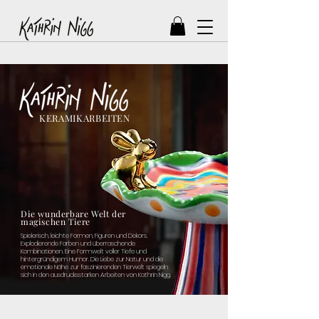
KERAMIKARBEITEN
Die wunderbare Welt der
magischen Tiere
Spielerisch, leichte Formen, Figuren und Dekors.
Explodierende Farben und überraschende
Kombinationen. Eine Formwelt voller Tiefe und
hintergründigem Humor. Die Liebe zur Natur und die
emotionale Nähe zur faszinierenden Tierwelt spiegeln
sich in den ausdrucksstarken Arbeiten von Kathrin Nigg.